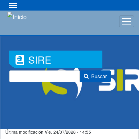
Pasar
al
contenido
principal
Font
SIRE
Awesome
Buscar
Icon
Última modificación
Vie, 24/07/2026 - 14:55