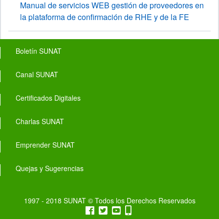
Manual de servicios WEB gestión de proveedores en
la plataforma de confirmación de RHE y de la FE
Footer menu
Boletín SUNAT
Canal SUNAT
Certificados Digitales
Charlas SUNAT
Emprender SUNAT
Quejas y Sugerencias
1997 - 2018 SUNAT © Todos los Derechos Reservados