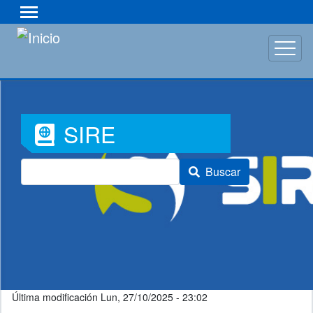
Pasar
al
contenido
principal
Font
SIRE
Awesome
Buscar
Icon
Última modificación
Lun, 27/10/2025 - 23:02