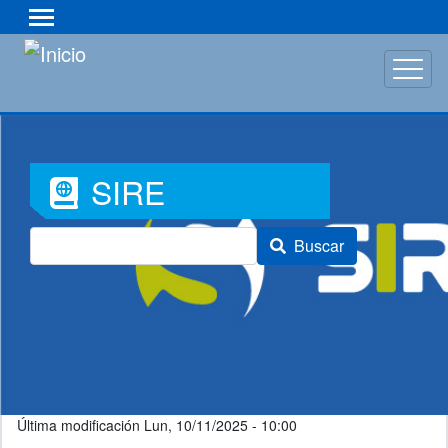
Pasar
al
contenido
principal
Font
SIRE
Awesome
Buscar
Icon
Última modificación
Lun, 10/11/2025 - 10:00