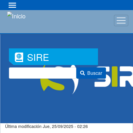
Pasar
al
contenido
principal
Font
SIRE
Awesome
Buscar
Icon
Última modificación
Jue, 25/09/2025 - 02:26