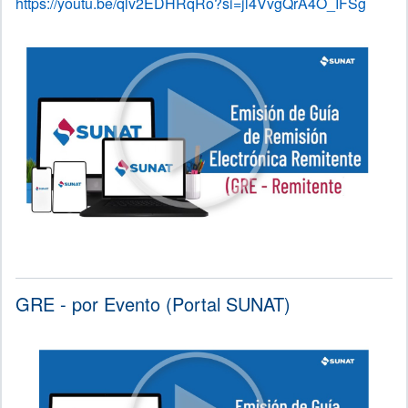
https://youtu.be/qlv2EDHRqRo?si=jl4VvgQrA4O_IFSg
GRE - por Evento (Portal SUNAT)