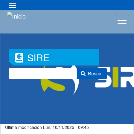
Pasar
al
contenido
principal
Font
SIRE
Awesome
Buscar
Icon
Última modificación
Lun, 10/11/2025 - 09:45