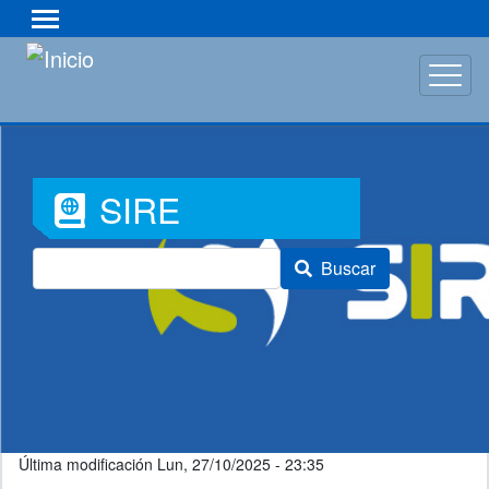
Pasar
al
contenido
principal
Font
SIRE
Awesome
Buscar
Icon
Última modificación
Lun, 27/10/2025 - 23:35